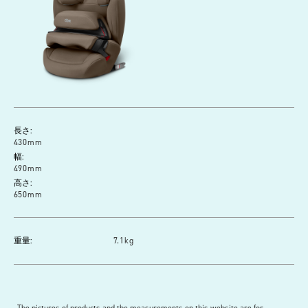
長さ:
430 mm
幅:
490 mm
高さ:
650 mm
重量:
7.1 kg
The pictures of products and the measurements on this website are for