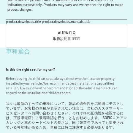
indication purpose only. Products may vary and we reserve the right to make
product changes.
product.downloads.title product.downloads.manuals.title
AURA-FIX
取扱説明書
(PDF)
車種適合
Is this the right seat for my car?
Before buying the child car seat, always check whether it can be properly
installed in your vehicle. We recommend a test installation at a qualified
retailer. Always follow the recommendations of the vehicle manufacturer
regarding the installation of child car seats.
我々は最新のすべての車種について、製品の適合性を広範囲にテストし
ています。お客様の車種が表示されない場合は、当社のカスタマーサー
ビスセンターへお問い合わせください。それぞれの互換性を確認するに
は、正規販売店にて装着確認を行うことをお勧めします。ISOFIXロアアン
カレッジと車のシートベルトの長さは、同じ製造年であっても変更され
ている可能性があるため、車種には特に注意する必要があります。