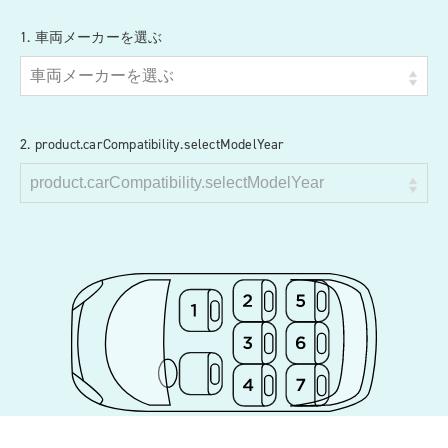
1. 車両メーカーを選ぶ
2. product.carCompatibility.selectModelYear